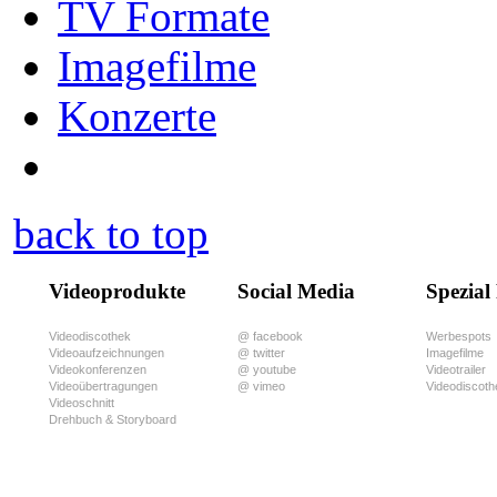
TV Formate
Imagefilme
Konzerte
back to top
Videoprodukte
Social Media
Spezial
Videodiscothek
@ facebook
Werbespots
Videoaufzeichnungen
@ twitter
Imagefilme
Videokonferenzen
@ youtube
Videotrailer
Videoübertragungen
@ vimeo
Videodiscoth
Videoschnitt
Drehbuch & Storyboard