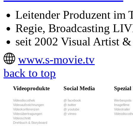
Leitender Produzent im
Regie, Broadcasting LIV
seit 2002 Visual Artist
www.s-movie.tv
back to top
Videoprodukte
Social Media
Spezial
Videodiscothek
@ facebook
Werbespots
Videoaufzeichnungen
@ twitter
Imagefilme
Videokonferenzen
@ youtube
Videotrailer
Videoübertragungen
@ vimeo
Videodiscoth
Videoschnitt
Drehbuch & Storyboard