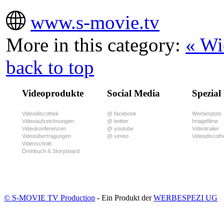
www.s-movie.tv
More in this category:
« Wi
back to top
Videoprodukte
Social Media
Spezial
Videodiscothek
@ facebook
Werbespots
Videoaufzeichnungen
@ twitter
Imagefilme
Videokonferenzen
@ youtube
Videotrailer
Videoübertragungen
@ vimeo
Videodiscoth
Videoschnitt
Drehbuch & Storyboard
© S-MOVIE TV Production
- Ein Produkt der
WERBESPEZI UG