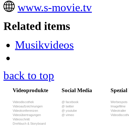
www.s-movie.tv
Related items
Musikvideos
back to top
Videoprodukte
Social Media
Spezial
Videodiscothek
@ facebook
Werbespots
Videoaufzeichnungen
@ twitter
Imagefilme
Videokonferenzen
@ youtube
Videotrailer
Videoübertragungen
@ vimeo
Videodiscoth
Videoschnitt
Drehbuch & Storyboard