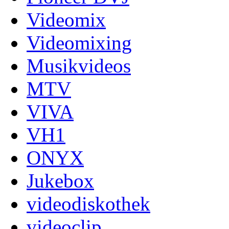
Videomix
Videomixing
Musikvideos
MTV
VIVA
VH1
ONYX
Jukebox
videodiskothek
videoclip