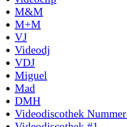
M&M
M+M
VJ
Videodj
VDJ
Miguel
Mad
DMH
Videodiscothek Nummer
Videodiscothek #1