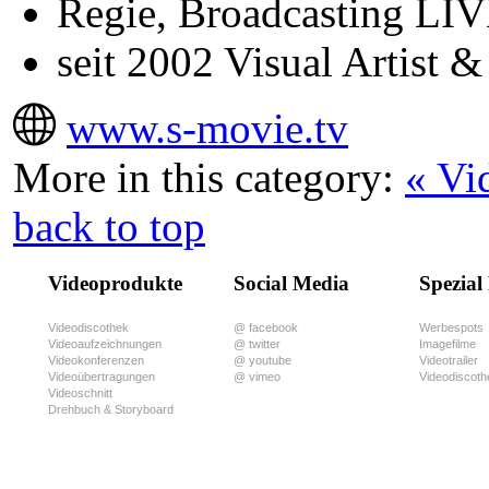
Regie, Broadcasting LIV
seit 2002 Visual Artist
www.s-movie.tv
More in this category:
« Vi
back to top
Videoprodukte
Social Media
Spezial
Videodiscothek
@ facebook
Werbespots
Videoaufzeichnungen
@ twitter
Imagefilme
Videokonferenzen
@ youtube
Videotrailer
Videoübertragungen
@ vimeo
Videodiscoth
Videoschnitt
Drehbuch & Storyboard