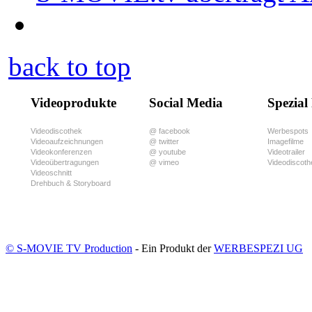
back to top
Videoprodukte
Social Media
Spezial
Videodiscothek
@ facebook
Werbespots
Videoaufzeichnungen
@ twitter
Imagefilme
Videokonferenzen
@ youtube
Videotrailer
Videoübertragungen
@ vimeo
Videodiscoth
Videoschnitt
Drehbuch & Storyboard
© S-MOVIE TV Production
- Ein Produkt der
WERBESPEZI UG