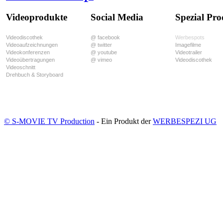
Videoprodukte
Social Media
Spezial Pr
Videodiscothek
@ facebook
Werbespots
Videoaufzeichnungen
@ twitter
Imagefilme
Videokonferenzen
@ youtube
Videotrailer
Videoübertragungen
@ vimeo
Videodiscothek
Videoschnitt
Drehbuch & Storyboard
© S-MOVIE TV Production
- Ein Produkt der
WERBESPEZI UG