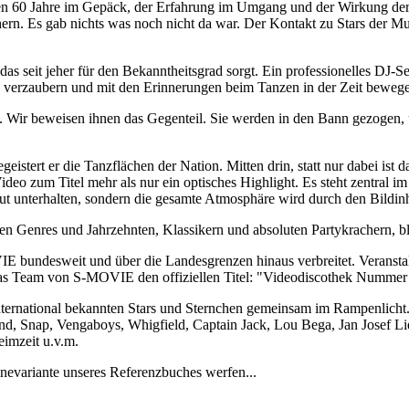
zten 60 Jahre im Gepäck, der Erfahrung im Umgang und der Wirkung de
ern. Es gab nichts was noch nicht da war. Der Kontakt zu Stars der 
seit jeher für den Bekanntheitsgrad sorgt. Ein professionelles DJ-Set
h verzaubern und mit den Erinnerungen beim Tanzen in der Zeit bewege
Wir beweisen ihnen das Gegenteil. Sie werden in den Bann gezogen, un
istert er die Tanzflächen der Nation. Mitten drin, statt nur dabei ist d
Video zum Titel mehr als nur ein optisches Highlight. Es steht zentral 
ut unterhalten, sondern die gesamte Atmosphäre wird durch den Bildinh
n Genres und Jahrzehnten, Klassikern und absoluten Partykrachern, bl
IE bundesweit und über die Landesgrenzen hinaus verbreitet. Verans
das Team von S-MOVIE den offiziellen Titel: "Videodiscothek Nummer
ternational bekannten Stars und Sternchen gemeinsam im Rampenlicht. 
d, Snap, Vengaboys, Whigfield, Captain Jack, Lou Bega, Jan Josef Li
imzeit u.v.m.
inevariante unseres Referenzbuches werfen...