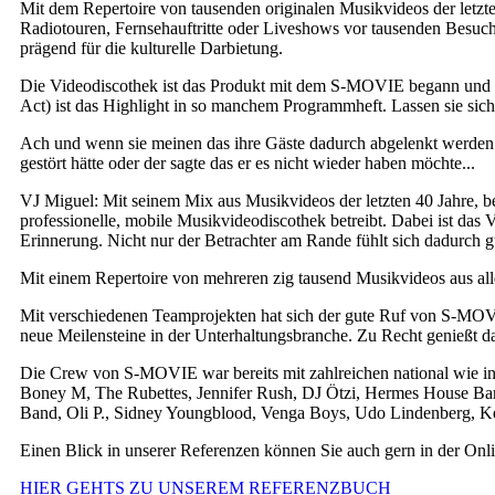
Mit dem Repertoire von tausenden originalen Musikvideos der let
Radiotouren, Fernsehauftritte oder Liveshows vor tausenden Besuch
prägend für die kulturelle Darbietung.
Die Videodiscothek ist das Produkt mit dem S-MOVIE begann und das 
Act) ist das Highlight in so manchem Programmheft. Lassen sie sic
Ach und wenn sie meinen das ihre Gäste dadurch abgelenkt werden. 
gestört hätte oder der sagte das er es nicht wieder haben möchte...
VJ Miguel: Mit seinem Mix aus Musikvideos der letzten 40 Jahre, bege
professionelle, mobile Musikvideodiscothek betreibt. Dabei ist das 
Erinnerung. Nicht nur der Betrachter am Rande fühlt sich dadurch g
Mit einem Repertoire von mehreren zig tausend Musikvideos aus alle
Mit verschiedenen Teamprojekten hat sich der gute Ruf von S-MOV
neue Meilensteine in der Unterhaltungsbranche. Zu Recht genießt 
Die Crew von S-MOVIE war bereits mit zahlreichen national wie in
Boney M, The Rubettes, Jennifer Rush, DJ Ötzi, Hermes House Ban
Band, Oli P., Sidney Youngblood, Venga Boys, Udo Lindenberg, Ke
Einen Blick in unserer Referenzen können Sie auch gern in der Onl
HIER GEHTS ZU UNSEREM REFERENZBUCH