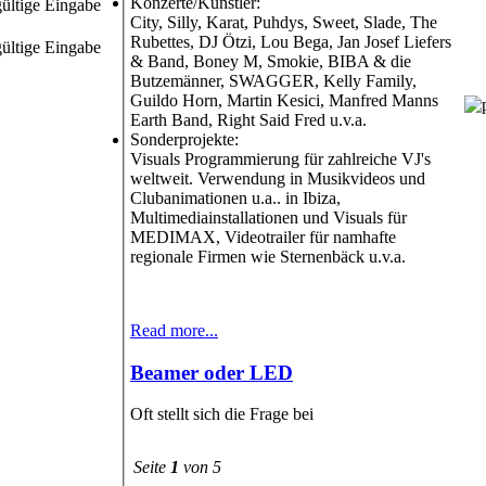
Konzerte/Künstler:
ültige Eingabe
City, Silly, Karat, Puhdys, Sweet, Slade, The
Rubettes, DJ Ötzi, Lou Bega, Jan Josef Liefers
ültige Eingabe
& Band, Boney M, Smokie, BIBA & die
Butzemänner, SWAGGER, Kelly Family,
Guildo Horn, Martin Kesici, Manfred Manns
Earth Band, Right Said Fred u.v.a.
Sonderprojekte:
Visuals Programmierung für zahlreiche VJ's
weltweit. Verwendung in Musikvideos und
Clubanimationen u.a.. in Ibiza,
Multimediainstallationen und Visuals für
MEDIMAX, Videotrailer für namhafte
regionale Firmen wie Sternenbäck u.v.a.
Read more...
Beamer oder LED
Oft stellt sich die Frage bei
Seite
1
von 5