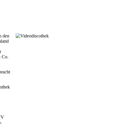
n den
hland
r
& Co.
bracht
cothek
 TV
.