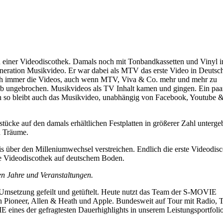
on einer Videodiscothek. Damals noch mit Tonbandkassetten und Vinyl i
eneration Musikvideo. Er war dabei als MTV das erste Video in Deutsc
 noch immer die Videos, auch wenn MTV, Viva & Co. mehr und mehr zu
b ungebrochen. Musikvideos als TV Inhalt kamen und gingen. Ein paa
enn so bleibt auch das Musikvideo, unabhängig von Facebook, Youtube 
cke auf den damals erhältlichen Festplatten in größerer Zahl unterge
d Träume.
bis über den Milleniumwechsel verstreichen. Endlich die erste Videodis
ile Videodiscothek auf deutschem Boden.
en Jahre und Veranstaltungen.
n Umsetzung gefeilt und getüftelt. Heute nutzt das Team der S-MOVIE
n Pioneer, Allen & Heath und Apple. Bundesweit auf Tour mit Radio,
 eines der gefragtesten Dauerhighlights in unserem Leistungsportfolio