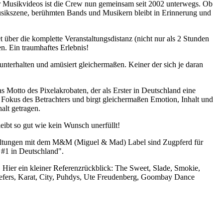
r Musikvideos ist die Crew nun gemeinsam seit 2002 unterwegs. Ob
Musikszene, berühmten Bands und Musikern bleibt in Erinnerung und
 über die komplette Veranstaltungsdistanz (nicht nur als 2 Stunden
n. Ein traumhaftes Erlebnis!
terhalten und amüsiert gleichermaßen. Keiner der sich je daran
as Motto des Pixelakrobaten, der als Erster in Deutschland eine
im Fokus des Betrachters und birgt gleichermaßen Emotion, Inhalt und
alt getragen.
eibt so gut wie kein Wunsch unerfüllt!
taltungen mit dem M&M (Miguel & Mad) Label sind Zugpferd für
 #1 in Deutschland".
Hier ein kleiner Referenzrückblick: The Sweet, Slade, Smokie,
efers, Karat, City, Puhdys, Ute Freudenberg, Goombay Dance