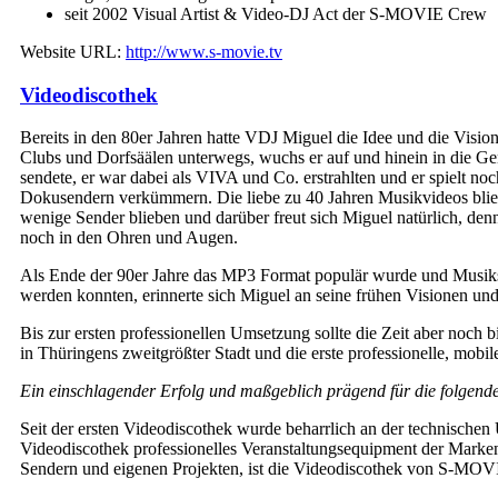
seit 2002 Visual Artist & Video-DJ Act der S-MOVIE Crew
Website URL:
http://www.s-movie.tv
Videodiscothek
Bereits in den 80er Jahren hatte VDJ Miguel die Idee und die Visi
Clubs und Dorfsäälen unterwegs, wuchs er auf und hinein in die G
sendete, er war dabei als VIVA und Co. erstrahlten und er spielt
Dokusendern verkümmern. Die liebe zu 40 Jahren Musikvideos blie
wenige Sender blieben und darüber freut sich Miguel natürlich, d
noch in den Ohren und Augen.
Als Ende der 90er Jahre das MP3 Format populär wurde und Musikstü
werden konnten, erinnerte sich Miguel an seine frühen Visionen un
Bis zur ersten professionellen Umsetzung sollte die Zeit aber noch 
in Thüringens zweitgrößter Stadt und die erste professionelle, mob
Ein einschlagender Erfolg und maßgeblich prägend für die folgend
Seit der ersten Videodiscothek wurde beharrlich an der technische
Videodiscothek professionelles Veranstaltungsequipment der Marke
Sendern und eigenen Projekten, ist die Videodiscothek von S-MOVIE