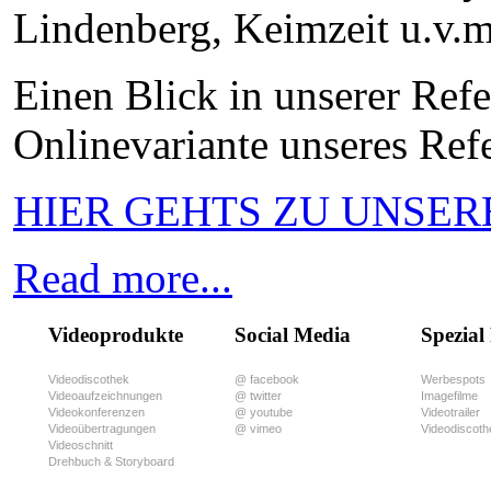
Lindenberg, Keimzeit u.v.m
Einen Blick in unserer Ref
Onlinevariante unseres Ref
HIER GEHTS ZU UNSE
Read more...
Videoprodukte
Social Media
Spezial
Videodiscothek
@ facebook
Werbespots
Videoaufzeichnungen
@ twitter
Imagefilme
Videokonferenzen
@ youtube
Videotrailer
Videoübertragungen
@ vimeo
Videodiscoth
Videoschnitt
Drehbuch & Storyboard