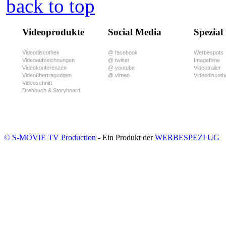
back to top
Videoprodukte
Social Media
Spezial
Videodiscothek
@ facebook
Werbespots
Videoaufzeichnungen
@ twitter
Imagefilme
Videokonferenzen
@ youtube
Videotrailer
Videoübertragungen
@ vimeo
Videodiscoth
Videoschnitt
Drehbuch & Storyboard
© S-MOVIE TV Production
- Ein Produkt der
WERBESPEZI UG