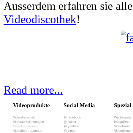
Ausserdem erfahren sie all
Videodiscothek
!
Read more...
Videoprodukte
Social Media
Spezial
Videodiscothek
@ facebook
Werbespots
Videoaufzeichnungen
@ twitter
Imagefilme
Videokonferenzen
@ youtube
Videotrailer
Videoübertragungen
@ vimeo
Videodiscoth