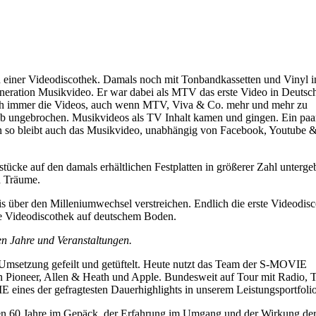
on einer Videodiscothek. Damals noch mit Tonbandkassetten und Vinyl i
eneration Musikvideo. Er war dabei als MTV das erste Video in Deutsc
 noch immer die Videos, auch wenn MTV, Viva & Co. mehr und mehr zu
b ungebrochen. Musikvideos als TV Inhalt kamen und gingen. Ein paa
enn so bleibt auch das Musikvideo, unabhängig von Facebook, Youtube 
cke auf den damals erhältlichen Festplatten in größerer Zahl unterge
d Träume.
bis über den Milleniumwechsel verstreichen. Endlich die erste Videodis
ile Videodiscothek auf deutschem Boden.
en Jahre und Veranstaltungen.
n Umsetzung gefeilt und getüftelt. Heute nutzt das Team der S-MOVIE
n Pioneer, Allen & Heath und Apple. Bundesweit auf Tour mit Radio,
 eines der gefragtesten Dauerhighlights in unserem Leistungsportfolio
zten 60 Jahre im Gepäck, der Erfahrung im Umgang und der Wirkung de