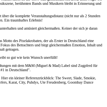
Musikszene, berühmten Bands und Musikern bleibt in Erinnerung und
 über die komplette Veranstaltungsdistanz (nicht nur als 2 Stunden
n. Ein traumhaftes Erlebnis!
terhalten und amüsiert gleichermaßen. Keiner der sich je daran
as Motto des Pixelakrobaten, der als Erster in Deutschland eine
im Fokus des Betrachters und birgt gleichermaßen Emotion, Inhalt und
alt getragen.
eibt so gut wie kein Wunsch unerfüllt!
taltungen mit dem M&M (Miguel & Mad) Label sind Zugpferd für
 #1 in Deutschland".
Hier ein kleiner Referenzrückblick: The Sweet, Slade, Smokie,
efers, Karat, City, Puhdys, Ute Freudenberg, Goombay Dance