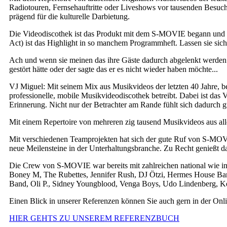
Radiotouren, Fernsehauftritte oder Liveshows vor tausenden Besuch
prägend für die kulturelle Darbietung.
Die Videodiscothek ist das Produkt mit dem S-MOVIE begann und das 
Act) ist das Highlight in so manchem Programmheft. Lassen sie sic
Ach und wenn sie meinen das ihre Gäste dadurch abgelenkt werden. 
gestört hätte oder der sagte das er es nicht wieder haben möchte...
VJ Miguel: Mit seinem Mix aus Musikvideos der letzten 40 Jahre, bege
professionelle, mobile Musikvideodiscothek betreibt. Dabei ist das 
Erinnerung. Nicht nur der Betrachter am Rande fühlt sich dadurch g
Mit einem Repertoire von mehreren zig tausend Musikvideos aus alle
Mit verschiedenen Teamprojekten hat sich der gute Ruf von S-MOV
neue Meilensteine in der Unterhaltungsbranche. Zu Recht genießt 
Die Crew von S-MOVIE war bereits mit zahlreichen national wie in
Boney M, The Rubettes, Jennifer Rush, DJ Ötzi, Hermes House Ban
Band, Oli P., Sidney Youngblood, Venga Boys, Udo Lindenberg, Ke
Einen Blick in unserer Referenzen können Sie auch gern in der Onl
HIER GEHTS ZU UNSEREM REFERENZBUCH