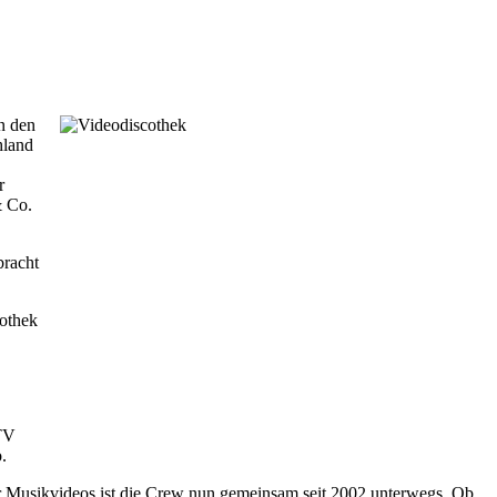
n den
hland
r
& Co.
bracht
cothek
 TV
.
r Musikvideos ist die Crew nun gemeinsam seit 2002 unterwegs. Ob