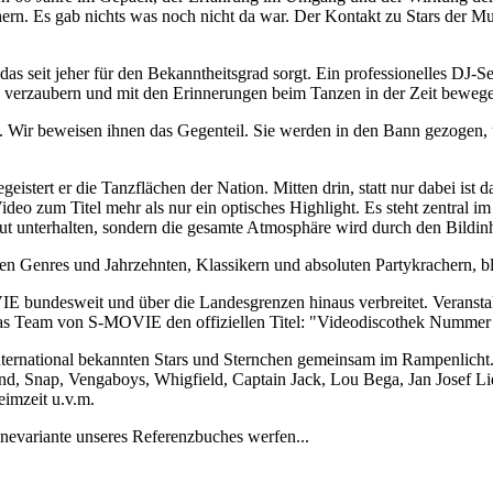
ern. Es gab nichts was noch nicht da war. Der Kontakt zu Stars der 
seit jeher für den Bekanntheitsgrad sorgt. Ein professionelles DJ-Set
h verzaubern und mit den Erinnerungen beim Tanzen in der Zeit bewege
Wir beweisen ihnen das Gegenteil. Sie werden in den Bann gezogen, un
istert er die Tanzflächen der Nation. Mitten drin, statt nur dabei ist d
Video zum Titel mehr als nur ein optisches Highlight. Es steht zentral 
ut unterhalten, sondern die gesamte Atmosphäre wird durch den Bildinh
n Genres und Jahrzehnten, Klassikern und absoluten Partykrachern, bl
IE bundesweit und über die Landesgrenzen hinaus verbreitet. Verans
das Team von S-MOVIE den offiziellen Titel: "Videodiscothek Nummer
ternational bekannten Stars und Sternchen gemeinsam im Rampenlicht. 
d, Snap, Vengaboys, Whigfield, Captain Jack, Lou Bega, Jan Josef Li
imzeit u.v.m.
inevariante unseres Referenzbuches werfen...