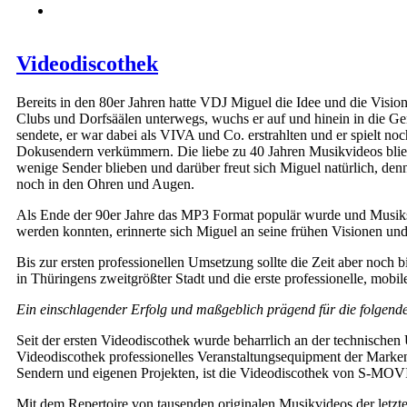
Videodiscothek
Bereits in den 80er Jahren hatte VDJ Miguel die Idee und die Visi
Clubs und Dorfsäälen unterwegs, wuchs er auf und hinein in die G
sendete, er war dabei als VIVA und Co. erstrahlten und er spielt
Dokusendern verkümmern. Die liebe zu 40 Jahren Musikvideos blie
wenige Sender blieben und darüber freut sich Miguel natürlich, d
noch in den Ohren und Augen.
Als Ende der 90er Jahre das MP3 Format populär wurde und Musikstü
werden konnten, erinnerte sich Miguel an seine frühen Visionen un
Bis zur ersten professionellen Umsetzung sollte die Zeit aber noch 
in Thüringens zweitgrößter Stadt und die erste professionelle, mob
Ein einschlagender Erfolg und maßgeblich prägend für die folgend
Seit der ersten Videodiscothek wurde beharrlich an der technische
Videodiscothek professionelles Veranstaltungsequipment der Marke
Sendern und eigenen Projekten, ist die Videodiscothek von S-MOVIE
Mit dem Repertoire von tausenden originalen Musikvideos der let