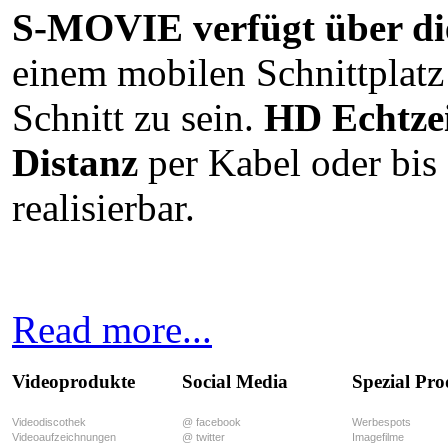
S-MOVIE verfügt über d
einem mobilen Schnittplatz 
Schnitt zu sein.
HD Echtze
Distanz
per Kabel oder bis
realisierbar.
Read more...
Videoprodukte
Social Media
Spezial Pr
Videodiscothek
@ facebook
Werbespots
Videoaufzeichnungen
@ twitter
Imagefilme