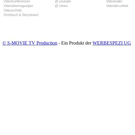
Videokonferenzen
@ youtube
Videotrailer
Videoübertragungen
@ vimeo
Videodiscothek
Videoschnitt
Drehbuch & Storyboard
© S-MOVIE TV Production
- Ein Produkt der
WERBESPEZI UG