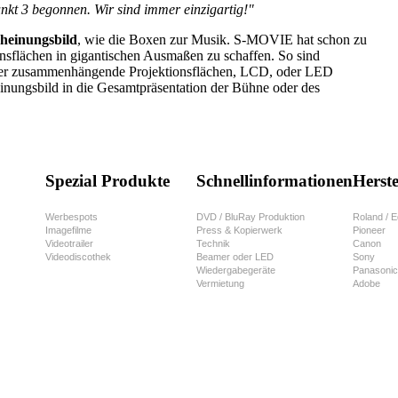
nkt 3 begonnen. Wir sind immer einzigartig!"
heinungsbild
, wie die Boxen zur Musik. S-MOVIE hat schon zu
onsflächen in gigantischen Ausmaßen zu schaffen. So sind
oder zusammenhängende Projektionsflächen, LCD, oder LED
heinungsbild in die Gesamtpräsentation der Bühne oder des
Spezial Produkte
Schnellinformationen
Herste
Werbespots
DVD / BluRay Produktion
Roland / E
Imagefilme
Press & Kopierwerk
Pioneer
Videotrailer
Technik
Canon
Videodiscothek
Beamer oder LED
Sony
Wiedergabegeräte
Panasonic
Vermietung
Adobe