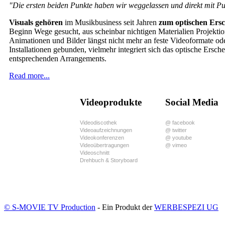
"Die ersten beiden Punkte haben wir weggelassen und direkt mit Pu
Visuals gehören
im Musikbusiness seit Jahren
zum optischen Ersc
Beginn Wege gesucht, aus scheinbar nichtigen Materialien Projekti
Animationen und Bilder längst nicht mehr an feste Videoformate 
Installationen gebunden, vielmehr integriert sich das optische Ersc
entsprechenden Arrangements.
Read more...
Videoprodukte
Social Media
Videodiscothek
@ facebook
Videoaufzeichnungen
@ twitter
Videokonferenzen
@ youtube
Videoübertragungen
@ vimeo
Videoschnitt
Drehbuch & Storyboard
© S-MOVIE TV Production
- Ein Produkt der
WERBESPEZI UG