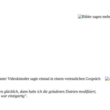
n
Partner
Unternehmen
News & Events
nnter Videokünstler sagte einmal in einem vertraulichen Gespräch
n glücklich, dann habe ich die geladenen Dateien modifiziert,
h war einzigartig"
.