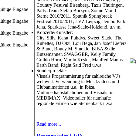
Country Festival Eisenberg, Taxis Thüringen,
ültige Eingabe
Party-Team Stefan Borzym, Sonne Mond
Sterne 2010/2011, Sputnik Springbreak
ültige Eingabe
Festival 2010/2011, LVZ Leipzig, Jembo Park
Jena, Sparkasse Jena-Saale-Holzland, u.v.m.
Konzerte/Künstler:
ültige Eingabe
City, Silly, Karat, Puhdys, Sweet, Slade, The
Rubettes, DJ Ötzi, Lou Bega, Jan Josef Liefers
ültige Eingabe
& Band, Boney M, Smokie, BIBA & die
Butzemänner, SWAGGER, Kelly Family,
Guildo Horn, Martin Kesici, Manfred Manns
Earth Band, Right Said Fred u.v.a.
Sonderprojekte:
Visuals Programmierung für zahlreiche VJ's
weltweit. Verwendung in Musikvideos und
Clubanimationen u.a.. in Ibiza,
Multimediainstallationen und Visuals für
MEDIMAX, Videotrailer für namhafte
regionale Firmen wie Sternenbäck u.v.a.
Read more...
Beamer oder LED