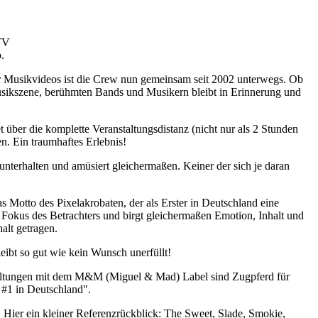
 TV
.
r Musikvideos ist die Crew nun gemeinsam seit 2002 unterwegs. Ob
Musikszene, berühmten Bands und Musikern bleibt in Erinnerung und
 über die komplette Veranstaltungsdistanz (nicht nur als 2 Stunden
n. Ein traumhaftes Erlebnis!
terhalten und amüsiert gleichermaßen. Keiner der sich je daran
as Motto des Pixelakrobaten, der als Erster in Deutschland eine
im Fokus des Betrachters und birgt gleichermaßen Emotion, Inhalt und
alt getragen.
eibt so gut wie kein Wunsch unerfüllt!
taltungen mit dem M&M (Miguel & Mad) Label sind Zugpferd für
 #1 in Deutschland".
Hier ein kleiner Referenzrückblick: The Sweet, Slade, Smokie,