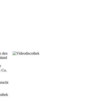
n den
hland
r
& Co.
bracht
cothek