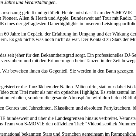
en Jahre und Veranstaltungen.
n Umsetzung gefeilt und getüftelt. Heute nutzt das Team der S-MOVIE
n Pioneer, Allen & Heath und Apple. Bundesweit auf Tour mit Radio,
 eines der gefragtesten Dauerhighlights in unserem Leistungsportfolio
zten 60 Jahre im Gepäck, der Erfahrung im Umgang und der Wirkung de
ern. Es gab nichts was noch nicht da war. Der Kontakt zu Stars der 
seit jeher für den Bekanntheitsgrad sorgt. Ein professionelles DJ-Set
h verzaubern und mit den Erinnerungen beim Tanzen in der Zeit bewege
Wir beweisen ihnen das Gegenteil. Sie werden in den Bann gezogen, un
istert er die Tanzflächen der Nation. Mitten drin, statt nur dabei ist d
Video zum Titel mehr als nur ein optisches Highlight. Es steht zentral 
ut unterhalten, sondern die gesamte Atmosphäre wird durch den Bildinh
n Genres und Jahrzehnten, Klassikern und absoluten Partykrachern, bl
IE bundesweit und über die Landesgrenzen hinaus verbreitet. Verans
das Team von S-MOVIE den offiziellen Titel: "Videodiscothek Nummer
ternational bekannten Stars und Sternchen gemeinsam im Rampenlicht. 