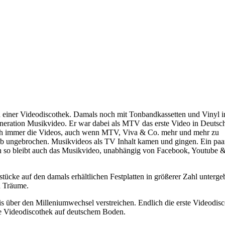
on einer Videodiscothek. Damals noch mit Tonbandkassetten und Vinyl i
eneration Musikvideo. Er war dabei als MTV das erste Video in Deutsc
 noch immer die Videos, auch wenn MTV, Viva & Co. mehr und mehr zu
b ungebrochen. Musikvideos als TV Inhalt kamen und gingen. Ein paa
enn so bleibt auch das Musikvideo, unabhängig von Facebook, Youtube 
cke auf den damals erhältlichen Festplatten in größerer Zahl unterge
d Träume.
bis über den Milleniumwechsel verstreichen. Endlich die erste Videodis
ile Videodiscothek auf deutschem Boden.