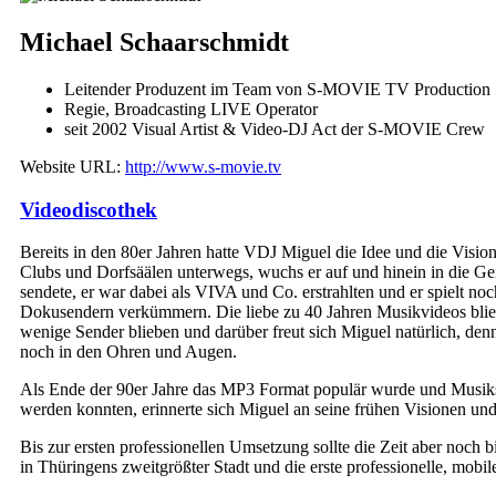
Michael Schaarschmidt
Leitender Produzent im Team von S-MOVIE TV Production
Regie, Broadcasting LIVE Operator
seit 2002 Visual Artist & Video-DJ Act der S-MOVIE Crew
Website URL:
http://www.s-movie.tv
Videodiscothek
Bereits in den 80er Jahren hatte VDJ Miguel die Idee und die Visi
Clubs und Dorfsäälen unterwegs, wuchs er auf und hinein in die G
sendete, er war dabei als VIVA und Co. erstrahlten und er spielt
Dokusendern verkümmern. Die liebe zu 40 Jahren Musikvideos blie
wenige Sender blieben und darüber freut sich Miguel natürlich, d
noch in den Ohren und Augen.
Als Ende der 90er Jahre das MP3 Format populär wurde und Musikstü
werden konnten, erinnerte sich Miguel an seine frühen Visionen un
Bis zur ersten professionellen Umsetzung sollte die Zeit aber noch 
in Thüringens zweitgrößter Stadt und die erste professionelle, mob