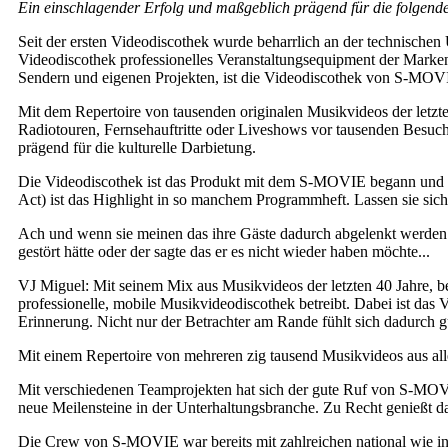
Ein einschlagender Erfolg und maßgeblich prägend für die folgend
Seit der ersten Videodiscothek wurde beharrlich an der technische
Videodiscothek professionelles Veranstaltungsequipment der Marke
Sendern und eigenen Projekten, ist die Videodiscothek von S-MOVIE
Mit dem Repertoire von tausenden originalen Musikvideos der let
Radiotouren, Fernsehauftritte oder Liveshows vor tausenden Besuch
prägend für die kulturelle Darbietung.
Die Videodiscothek ist das Produkt mit dem S-MOVIE begann und das 
Act) ist das Highlight in so manchem Programmheft. Lassen sie sic
Ach und wenn sie meinen das ihre Gäste dadurch abgelenkt werden. 
gestört hätte oder der sagte das er es nicht wieder haben möchte...
VJ Miguel: Mit seinem Mix aus Musikvideos der letzten 40 Jahre, bege
professionelle, mobile Musikvideodiscothek betreibt. Dabei ist das 
Erinnerung. Nicht nur der Betrachter am Rande fühlt sich dadurch g
Mit einem Repertoire von mehreren zig tausend Musikvideos aus alle
Mit verschiedenen Teamprojekten hat sich der gute Ruf von S-MOV
neue Meilensteine in der Unterhaltungsbranche. Zu Recht genießt 
Die Crew von S-MOVIE war bereits mit zahlreichen national wie in