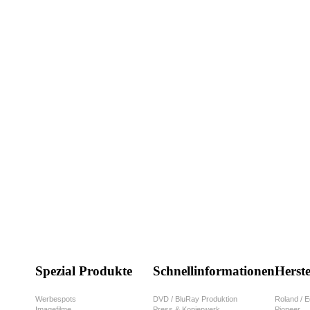
Spezial Produkte
Schnellinformationen
Herste
Werbespots
DVD / BluRay Produktion
Roland / E
Imagefilme
Press & Kopierwerk
Pioneer