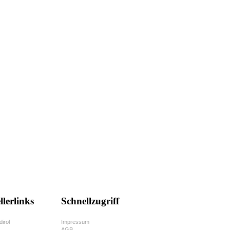
llerlinks
Schnellzugriff
dirol
Impressum
AGB