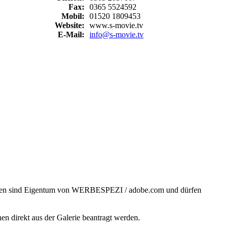
Fax:
0365 5524592
Mobil:
01520 1809453
Website:
www.s-movie.t
v
E-Mail:
info@s-movie.tv
iken sind Eigentum von WERBESPEZI / adobe.com und dürfen
 direkt aus der Galerie beantragt werden.