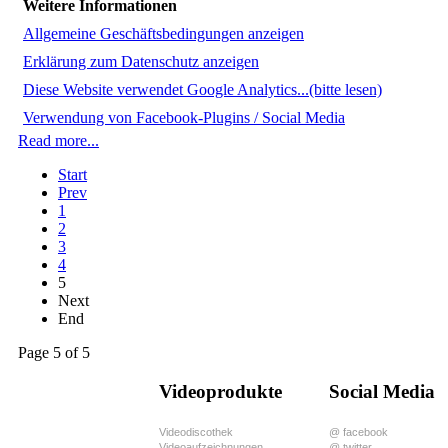
Weitere Informationen
Allgemeine Geschäftsbedingungen anzeigen
Erklärung zum Datenschutz anzeigen
Diese Website verwendet Google Analytics...(bitte lesen)
Verwendung von Facebook-Plugins / Social Media
Read more...
Start
Prev
1
2
3
4
5
Next
End
Page 5 of 5
Videoprodukte
Social Media
Videodiscothek
@ facebook
Videoaufzeichnungen
@ twitter