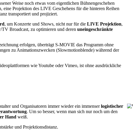
essener Weise noch etwas vom eigentlichen Bühnengeschehen
, eine Projektion des LIVE Geschehens für die hinteren Reihen
nz transportiert und projiziert.
rd
, um Konzerte und Shows, nicht nur für die
LIVE Projektion
,
y/TV Broadcast, zu optimieren und deren
uneingeschränkte
ufzeichnung erfolgen, überträgt S-MOVIE das Programm ohne
erungen zu Animationszwecken (Slowmotionblende) während der
deoplattformen wie Youtube oder Vimeo, ist ohne ausdrückliche
nstalter und Organisatoren immer wieder ein immenser
logistischer
erantwortung
. Um so besser, wenn man sich nur noch um den
rer Hand
weiß.
stärke und Projektionsdistanz.