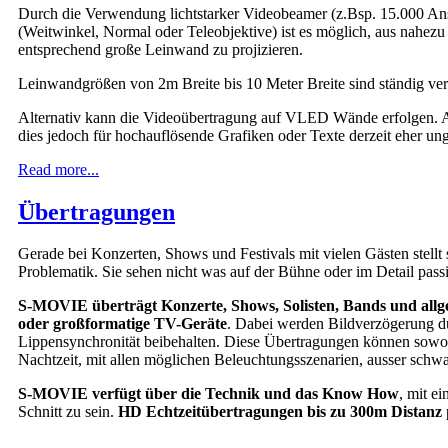
Durch die Verwendung lichtstarker Videobeamer (z.Bsp. 15.000 An
(Weitwinkel, Normal oder Teleobjektive) ist es möglich, aus nahezu 
entsprechend große Leinwand zu projizieren.
Leinwandgrößen von 2m Breite bis 10 Meter Breite sind ständig ver
Alternativ kann die Videoübertragung auf VLED Wände erfolgen. A
dies jedoch für hochauflösende Grafiken oder Texte derzeit eher ung
Read more...
Übertragungen
Gerade bei Konzerten, Shows und Festivals mit vielen Gästen stellt s
Problematik. Sie sehen nicht was auf der Bühne oder im Detail passi
S-MOVIE überträgt Konzerte, Shows, Solisten, Bands und allg
oder großformatige TV-Geräte
. Dabei werden Bildverzögerung d
Lippensynchronität beibehalten. Diese Übertragungen können sowoh
Nachtzeit, mit allen möglichen Beleuchtungsszenarien, ausser schwa
S-MOVIE verfügt über die Technik und das Know How
, mit e
Schnitt zu sein.
HD Echtzeitübertragungen bis zu 300m Distanz