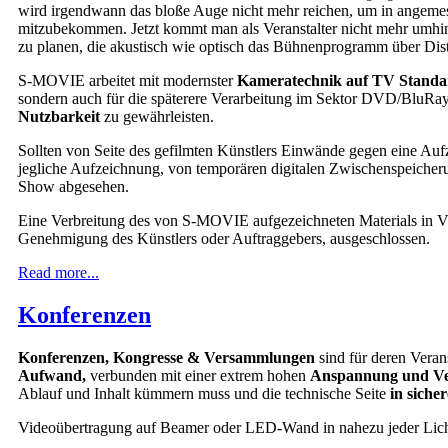
wird irgendwann das bloße Auge nicht mehr reichen, um in angem
mitzubekommen. Jetzt kommt man als Veranstalter nicht mehr umhin
zu planen, die akustisch wie optisch das Bühnenprogramm über Dista
S-MOVIE arbeitet mit modernster
Kameratechnik auf TV Standa
sondern auch für die späterere Verarbeitung im Sektor DVD/BluRa
Nutzbarkeit
zu gewährleisten.
Sollten von Seite des gefilmten Künstlers Einwände gegen eine A
jegliche Aufzeichnung, von temporären digitalen Zwischenspeich
Show abgesehen.
Eine Verbreitung des von S-MOVIE aufgezeichneten Materials in Vi
Genehmigung des Künstlers oder Auftraggebers, ausgeschlossen.
Read more...
Konferenzen
Konferenzen, Kongresse & Versammlungen
sind für deren Vera
Aufwand,
verbunden mit einer extrem hohen
Anspannung und V
Ablauf und Inhalt kümmern muss und die technische Seite
in siche
Videoübertragung auf Beamer oder LED-Wand in nahezu jeder Licht