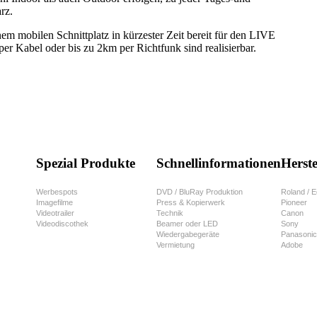
rz.
inem mobilen Schnittplatz in kürzester Zeit bereit für den LIVE
per Kabel oder bis zu 2km per Richtfunk sind realisierbar.
Spezial Produkte
Schnellinformationen
Herste
Werbespots
DVD / BluRay Produktion
Roland / E
Imagefilme
Press & Kopierwerk
Pioneer
Videotrailer
Technik
Canon
Videodiscothek
Beamer oder LED
Sony
Wiedergabegeräte
Panasonic
Vermietung
Adobe