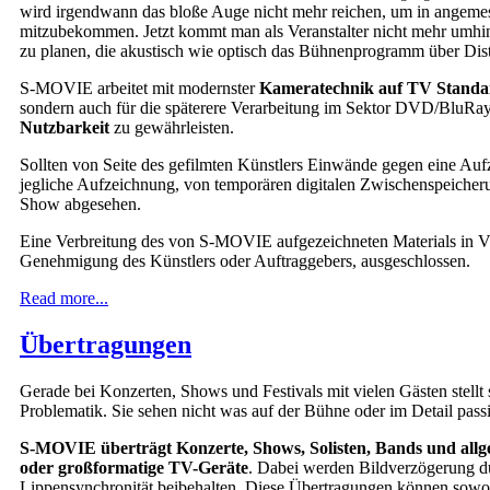
wird irgendwann das bloße Auge nicht mehr reichen, um in angem
mitzubekommen. Jetzt kommt man als Veranstalter nicht mehr umhin
zu planen, die akustisch wie optisch das Bühnenprogramm über Dista
S-MOVIE arbeitet mit modernster
Kameratechnik auf TV Standa
sondern auch für die späterere Verarbeitung im Sektor DVD/BluRa
Nutzbarkeit
zu gewährleisten.
Sollten von Seite des gefilmten Künstlers Einwände gegen eine A
jegliche Aufzeichnung, von temporären digitalen Zwischenspeich
Show abgesehen.
Eine Verbreitung des von S-MOVIE aufgezeichneten Materials in Vi
Genehmigung des Künstlers oder Auftraggebers, ausgeschlossen.
Read more...
Übertragungen
Gerade bei Konzerten, Shows und Festivals mit vielen Gästen stellt s
Problematik. Sie sehen nicht was auf der Bühne oder im Detail passi
S-MOVIE überträgt Konzerte, Shows, Solisten, Bands und allg
oder großformatige TV-Geräte
. Dabei werden Bildverzögerung d
Lippensynchronität beibehalten. Diese Übertragungen können sowoh