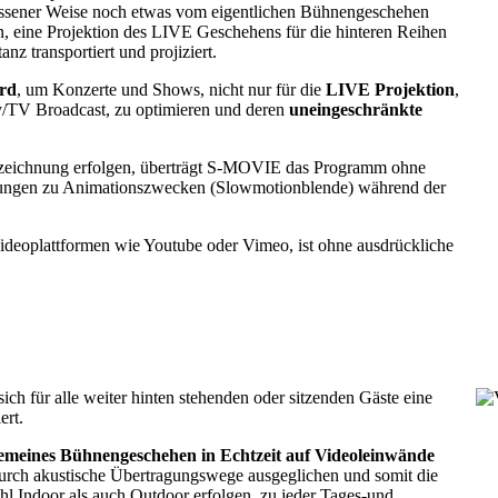
essener Weise noch etwas vom eigentlichen Bühnengeschehen
, eine Projektion des LIVE Geschehens für die hinteren Reihen
nz transportiert und projiziert.
rd
, um Konzerte und Shows, nicht nur für die
LIVE Projektion
,
y/TV Broadcast, zu optimieren und deren
uneingeschränkte
ufzeichnung erfolgen, überträgt S-MOVIE das Programm ohne
erungen zu Animationszwecken (Slowmotionblende) während der
deoplattformen wie Youtube oder Vimeo, ist ohne ausdrückliche
ich für alle weiter hinten stehenden oder sitzenden Gäste eine
ert.
emeines Bühnengeschehen in Echtzeit auf Videoleinwände
urch akustische Übertragungswege ausgeglichen und somit die
l Indoor als auch Outdoor erfolgen, zu jeder Tages-und