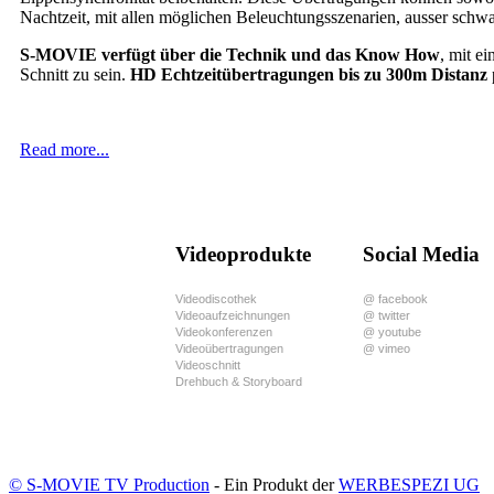
Nachtzeit, mit allen möglichen Beleuchtungsszenarien, ausser schwa
S-MOVIE verfügt über die Technik und das Know How
, mit e
Schnitt zu sein.
HD Echtzeitübertragungen bis zu 300m Distanz
Read more...
Videoprodukte
Social Media
Videodiscothek
@ facebook
Videoaufzeichnungen
@ twitter
Videokonferenzen
@ youtube
Videoübertragungen
@ vimeo
Videoschnitt
Drehbuch & Storyboard
© S-MOVIE TV Production
- Ein Produkt der
WERBESPEZI UG